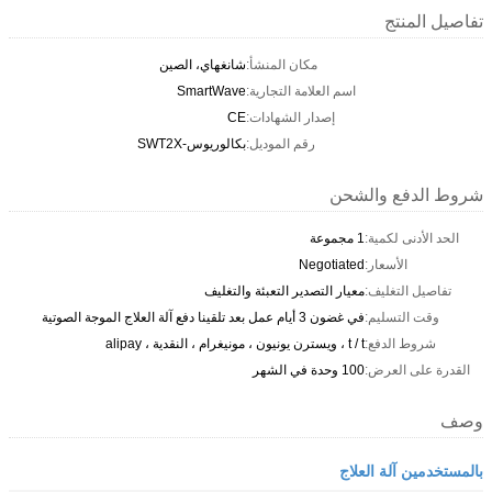
تفاصيل المنتج
مكان المنشأ:
شانغهاي، الصين
اسم العلامة التجارية:
SmartWave
إصدار الشهادات:
CE
رقم الموديل:
بكالوريوس-SWT2X
شروط الدفع والشحن
الحد الأدنى لكمية:
1 مجموعة
الأسعار:
Negotiated
تفاصيل التغليف:
معيار التصدير التعبئة والتغليف
وقت التسليم:
في غضون 3 أيام عمل بعد تلقينا دفع آلة العلاج الموجة الصوتية
شروط الدفع:
t / t ، ويسترن يونيون ، مونيغرام ، النقدية ، alipay
القدرة على العرض:
100 وحدة في الشهر
وصف
بالمستخدمين آلة العلاج