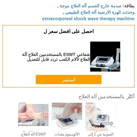
صدمة خارج الجسم آلة العلاج موجة
بطاقة:
,
وحدثت الهزة الارضية آلة العلاج الطبيعي
,
extracorporeal shock wave therapy machine
احصل على افضل سعر ل
شعاعي ESWT بالمستخدمين العلاج آلة
العلاج لآلام الكعب تردد قابل للتعديل
استمر
بالمستخدمين آلة العلاج
أكثر
كثافة خارج
معدات الموجات
شاشة LED سبائك
معالجة غير غازية
العلاج ب
جسم
الصوتية من 1 إلى
الألومنيوم معدات
ESWT آلة العلاج
فوق الصوت