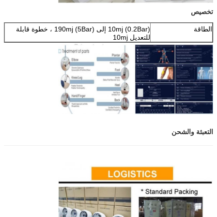
تخصيص
الطاقة
10mj (0.2Bar) إلى 190mj (5Bar) ، خطوة قابلة
للتعديل 10mj
تكرر
قابل للتعديل من 1 هرتز إلى 22 هرتز ، يخطو عند 1
هرتز
وزن
3 كجم تشمل قضيب
جهاز الإرسال
5 قطع
أداة التطبيق
دورة الحياة أكثر من 2 مليون لقطة
مدخل الطاقة
180 فولت أمبير
درجة حرارة البيئة
-20 درجة مئوية إلى 40 درجة
المحيطة
الرطوبة النسبية
80٪
التعبئة والشحن