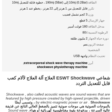
الطاقة:
10mj (0.2Bar) إلى 190mj (5Bar) ، خطوة قابلة للتعديل 10mj
تكرر:
قابل للتعديل من 1 هرتز إلى 22 هرتز ، يخطو عند 1 هرتز
وزن:
3 كجم تشمل قضيب
جهاز الإرسال:
5 قطع
مدخل الطاقة:
180 فولت أمبير
الرطوبة النسبية:
80٪
دورة حياة الجهاز:
2 مليون طلقة
صفحة الزبون
نعم
الشخصية:
تحديث النظام:
واجهة USB
extracorporeal shock wave therapy machine
أبرز:
,
shockwave physiotherapy machine
شعاعي ESWT Shockwave العلاج آلة العلاج لآلام كعب
قابل للتعديل التردد
Shockwave , also called acoustic waves are sound waves that are
featured by high pressure created by high-speed projectile, driven
by electric-magnetic power or air .
Shockwave ، وتسمى أيضًا
بالموجات الصوتية هي موجات صوتية تتميز بالضغط العالي الناتج عن قذيفة
عالية السرعة ، مدفوعة بقوة مغناطيسية كهربائية أو هواء.
Sound wave