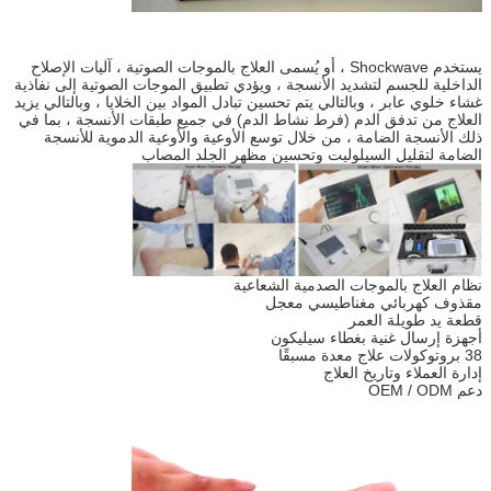
يستخدم Shockwave ، أو يُسمى العلاج بالموجات الصوتية ، آليات الإصلاح
الداخلية للجسم لتشديد الأنسجة ، ويؤدي تطبيق الموجات الصوتية إلى نفاذية
غشاء خلوي عابر ، وبالتالي يتم تحسين تبادل المواد بين الخلايا ، وبالتالي يزيد
العلاج من تدفق الدم (فرط نشاط الدم) في جميع طبقات الأنسجة ، بما في
ذلك الأنسجة الضامة ، من خلال توسع الأوعية والأوعية الدموية للأنسجة
الضامة لتقليل السيلوليت وتحسين مظهر الجلد المصاب
نظام العلاج بالموجات الصدمية الشعاعية
مقذوف كهربائي مغناطيسي معجل
قطعة يد طويلة العمر
أجهزة إرسال غنية بغطاء سيليكون
38 بروتوكولات علاج معدة مسبقًا
إدارة العملاء وتاريخ العلاج
دعم OEM / ODM