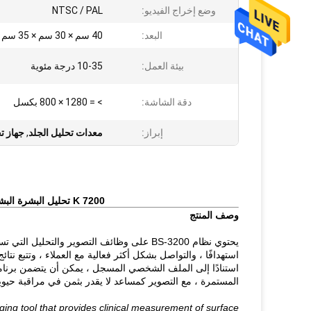
وضع إخراج الفيديو:
NTSC / PAL
البعد:
40 سم × 30 سم × 35 سم
بيئة العمل:
10-35 درجة مئوية
دقة الشاشة:
> = 1280 × 800 بكسل
إبراز:
معدات تحليل الجلد
,
جهاز ت
7200 K تحليل البشرة البشرة محلل 3D / محلل الجلد برنامج النسخة الإنجليزية
وصف المنتج
يحتوي نظام BS-3200 على وظائف التصوير والتح
استهدافًا ، والتواصل بشكل أكثر فعالية مع العملاء ، وتتبع نتا
استنادًا إلى الملف الشخصي المسجل ، يمكن أن يتضمن برنامج
المستمرة ، مع التصوير كمساعد لا يقدر بثمن في مراقبة حيوية
ging tool that provides clinical measurement of surface