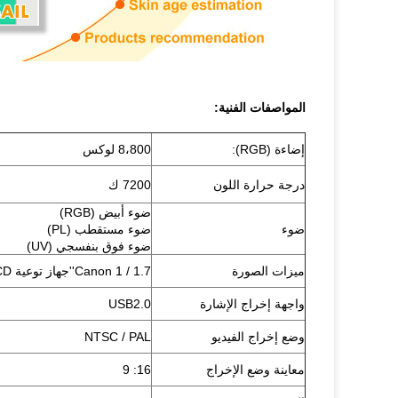
المواصفات الفنية:
إضاءة (RGB):
8،800 لوكس
درجة حرارة اللون
7200 ك
ضوء أبيض (RGB)
ضوء
ضوء مستقطب (PL)
ضوء فوق بنفسجي (UV)
ميزات الصورة
Canon 1 / 1.7''جهاز توعية CCD ، دقة تبلغ 4000x3000 بيكسل
واجهة إخراج الإشارة
USB2.0
وضع إخراج الفيديو
NTSC / PAL
معاينة وضع الإخراج
16: 9