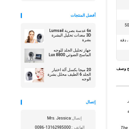
أفضل المنتجات
فولت ، 50/60
6x عدسة بصرية Lumsail
3D معدات تحليل البشرة
بشرة
Canon 1 / 1''جهاز توعية CCD ، دقة
جهاز تحليل الجلد للوجه
الماسح الضوئي 8800 Lux
ج وصف
20 ميجا بكسل آلة اختبار
الجلد 6 الطيف محلل بشرة
الوجه
إتصال
إتصال:
Mrs. Jessica
الهاتف ::
0086-13162985000
The 