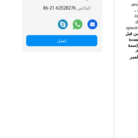
and
الفاكس:
86-21-62528276
 ،
I
d
spectr
دمه BS-3200 من قبل
عددة
اتصل
 (سمة
A
لعمر