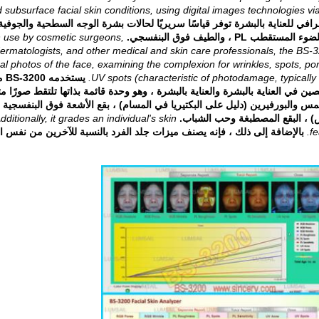
 subsurface facial skin conditions, using digital images technologies via
لوجه BS-3200 أداة تصوير فوتوغرافي للعناية بالبشرة توفر قياسًا سريريًا لحالات بشرة الوجه السطحية والجوفية
n use by cosmetic surgeons,
ermatologists, and other medical and skin care professionals, the BS-32
al photos of the face, examining the complexion for wrinkles, spots, por
UV spots (characteristic of photodamage, typicall
يستخ
في العناية بالبشرة والعناية بالبشرة ، وهو وحدة قائمة بذاتها تلتقط صورًا مت
مس والبورفيرين (دليل على البكتيريا في المسام) ، بقع الأشعة فوق البنفسجية
 ، البقع المصطبغة وحب الشباب.
dditionally, it grades an individual's skin
fe
بالإضافة إلى ذلك ، فإنه يصنف ميزات جلد الفرد بالنسبة للآخرين من نفس ا