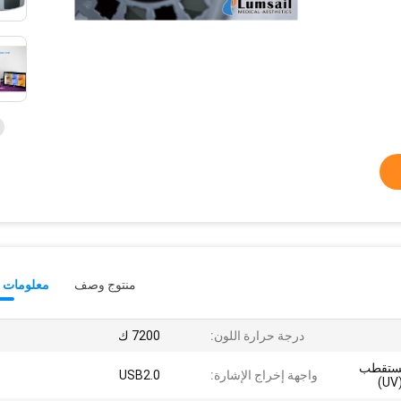
منتوج وصف
معلومات ت
درجة حرارة اللون:
7200 ك
/ ضوء مستقطب
واجهة إخراج الإشارة:
USB2.0