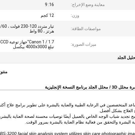
معاينة وضع الإخراج:
16: 9
وزن:
12 كجم
تيار متردد 120-230 
مواصفات الطاقة:
هرتز ، 80 واط
.7
ميزات الصورة:
تبلغ 4000x3000 بيكسل
حليل الجلد
منتو
ليل التي تساعد المتخصصين في الرعاية الطبية والعناية بالبشرة على تطوير برامج علاج أكثر
ئج العلاج بشكل أفضل.
 تجديد شباب الوجه الخاص بالعميل أيضًا توصيات محسنة لصحة العناية بالبشرة
 البشرة والتحقق من فعالية نظام العناية بالبشرة بمرور الوقت.
BS-3200 facial skin analysis system utilizes skin care photographic ima