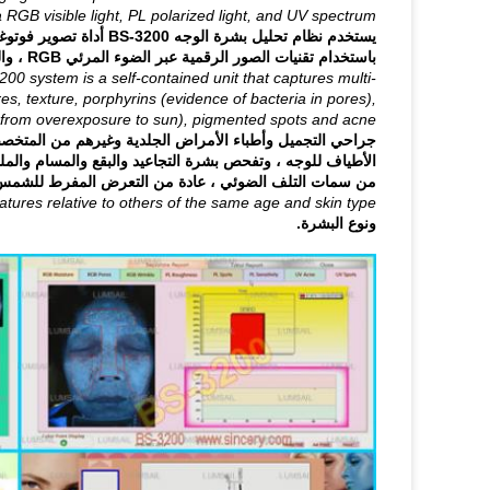
 RGB visible light, PL polarized light, and UV spectrum.
يستخدم نظام تحليل بشرة ا
باستخدام تقنيات الصور الرقمية عبر الضوء المرئي RGB ، والضوء المستقطب PL ، والطيف فوق البنفسجي.
00 system is a self-contained unit that captures multi-
es, texture, porphyrins (evidence of bacteria in pores),
y from overexposure to sun), pigmented spots and acne.
جراحي التجميل وأطباء الأمراض الجلدية وغيرهم من المتخصصين 
الأطياف للوجه ، وتفحص بشرة التجاعيد والبقع والمسام والمل
من سمات التلف الضوئي ، عادة من التعرض المفرط للشمس)
atures relative to others of the same age and skin type.
ونوع البشرة.