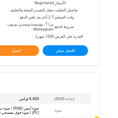
الأسعار:
Negotiated
تفاصيل التغليف:
معيار التصدير التعبئة والتغليف
وقت التسليم:
2-7 أيام بعد تلقي الدفع
تي/T، مؤسسة ويسترن يونيون،
شروط الدفع:
Moneygram
القدرة على العرض:
1000 شهريا
افضل سعر
اتصل
إضاءة (RGB):
8،800 لوكس
ضوء أبيض (RGB) 
ضوء:
(PL) / ضوء فوق بنفسجي (UV)