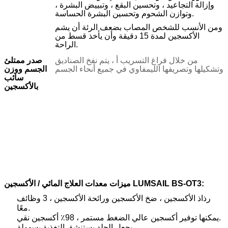
وإزالة التجاعيد ، وتحسين البقع ، وتبييض البشرة ،
وتوازن الشحوم وتحسين البشرة الحساسة.
ومن الأنسب للشخص المصاب بضعف الرئة أن يشم
الأكسجين لمدة 15 دقيقة وأن يأخذ قسط من
الراحة.
من خلال فراغ التسريب أ ، يتم نفخ الصناديق
صدر ممتلئ
وتشكيلها وتصريفها الليمفاوي في جميع أنحاء الجسم
الجسم ووزن
سائب
بالأكسجين
ميزات معدات العلاج المائي / الأكسجين LUMSAIL BS-OT3:
رذاذ الأكسجين ، ضخ الأكسجين ورائحة الأكسجين ، 3 وظائف
معًا.
يمكنها توفير أكسجين عالي الضغط مستمر ، 98٪ أكسجين نقي.
يجعل الجلد يستنشق التغذية بسهولة.