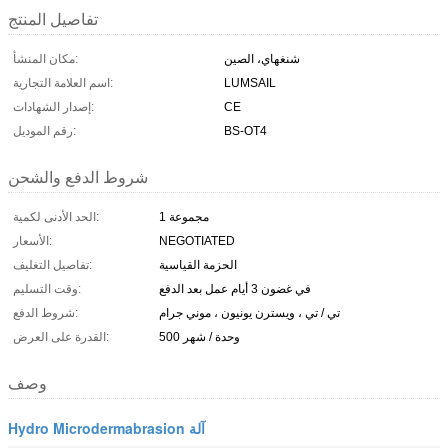
تفاصيل المنتج
شنغهاي، الصين
مكان المنشأ:
LUMSAIL
اسم العلامة التجارية:
CE
إصدار الشهادات:
BS-OT4
رقم الموديل:
شروط الدفع والشحن
1 مجموعة
الحد الأدنى لكمية:
NEGOTIATED
الأسعار:
الحزمة القياسية
تفاصيل التغليف:
في غضون 3 أيام عمل بعد الدفع
وقت التسليم:
تي / تي ، ويسترن يونيون ، موني جرام
شروط الدفع:
500 وحدة / شهر
القدرة على العرض:
وصف
Hydro Microdermabrasion آلة