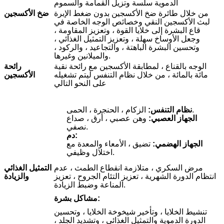
الدموية سلسة وتزيل القمامة والسموم
من خلال طائرة ضخ الأكسجين بدون ضغط الإبرة
ضخ الأكسجين
لبث الأكسجين النقي وخصائص الوجه الخاصة في
قاع البشرة إلى خلايا القوة ، وتعزيز المقاومة ،
وجعل الأوساخ سهلة ، وتعزيز التمثيل الغذائي ،
وتحسين البشرة الباهتة ، والتجاعيد ، والركود ،
والميلانين وغيرها.
الوجه بالقناع ، لمطابقة الأكسجين مع رائحة نقية
رائحة
مائة بالمائة ، من خلال نظام التنفس ليتم تشغيله
الأكسجين
على النحو التالي
الزكام ، الحنجرة ، الحمى.
نظام التنفس:
الجهاز العصبي:
وهن عصبي ، أرق ، صداع
نصفي.
دم:
الجهاز الهضمي:
تضيق ، الأمعاء والمعدة مع
اختلال وظيفي.
مرض السكري ، متلازمة انقطاع الطمث ، عدم
التمثيل الغذائي
انتظام الدورة الشهرية ، تعزيز التئام الجروح ، تعزيز
والزيادة
المناعة وضبط الزيادة.
مشاكل بشرة:
تنشيط الخلايا ، وتأخير شيخوخة الخلايا ، وتحسين
الدورة الدموية والتمثيل الغذائي ، وتشديد الجلد ،