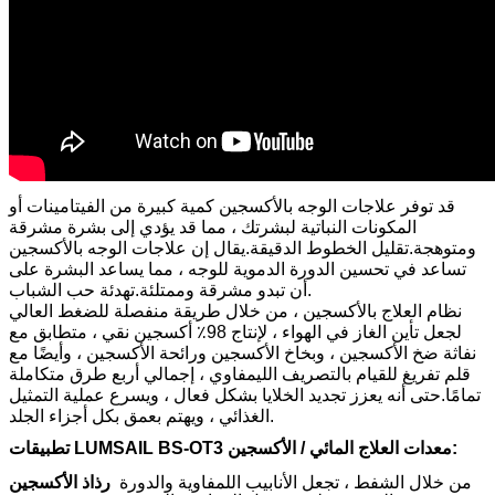
قد توفر علاجات الوجه بالأكسجين كمية كبيرة من الفيتامينات أو
المكونات النباتية لبشرتك ، مما قد يؤدي إلى بشرة مشرقة
ومتوهجة.تقليل الخطوط الدقيقة.يقال إن علاجات الوجه بالأكسجين
تساعد في تحسين الدورة الدموية للوجه ، مما يساعد البشرة على
أن تبدو مشرقة وممتلئة.تهدئة حب ​​الشباب.
نظام العلاج بالأكسجين ، من خلال طريقة منفصلة للضغط العالي
لجعل تأين الغاز في الهواء ، لإنتاج 98٪ أكسجين نقي ، متطابق مع
نفاثة ضخ الأكسجين ، وبخاخ الأكسجين ورائحة الأكسجين ، وأيضًا مع
قلم تفريغ للقيام بالتصريف الليمفاوي ، إجمالي أربع طرق متكاملة
تمامًا.حتى أنه يعزز تجديد الخلايا بشكل فعال ، ويسرع عملية التمثيل
الغذائي ، ويهتم بعمق بكل أجزاء الجلد.
تطبيقات LUMSAIL BS-OT3 معدات العلاج المائي / الأكسجين:
من خلال الشفط ، تجعل الأنابيب اللمفاوية والدورة
رذاذ الأكسجين