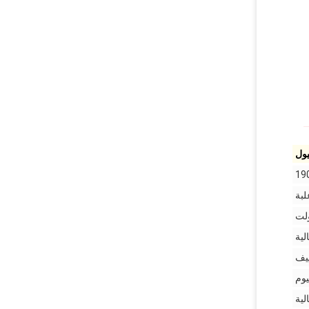
يول
لبة
لية
ييف
يوم
لية