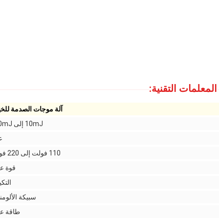
المعلمات التقنية:
آلة موجات الصدمة للخ
10mJ إلى 190mJ
ع
110 فولت إلى 220 فولت
قوة عا
التك
سبيكة الألومن
طاقة عا