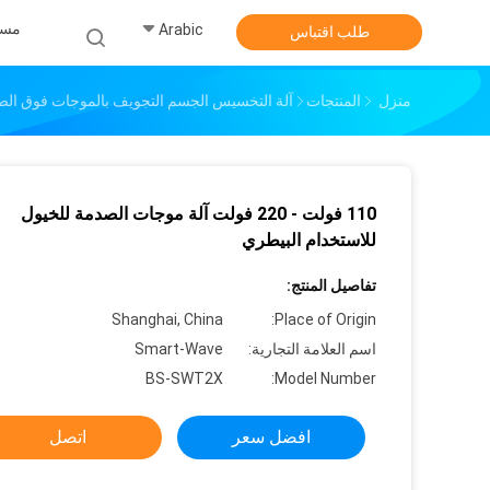
مس
Arabic
طلب اقتباس
منزل
المنتجات
آلة التخسيس الجسم التجويف بالموجات فوق الص
110 فولت - 220 فولت آلة موجات الصدمة للخيول
للاستخدام البيطري
تفاصيل المنتج:
Shanghai, China
Place of Origin:
اسم العلامة التجارية:
Smart-Wave
BS-SWT2X
Model Number:
افضل سعر
اتصل