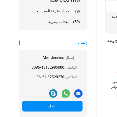
معدات جلدية
(135)
معدات غرفة العمليات
(9)
هاز موجات الصدمة
معدات بيطرية
(59)
ج وصف
إتصال
إتصال:
Mrs. Jessica
الهاتف ::
0086-13162985000
الفاكس:
86-21-62528276
 من
 يوفر
اتصل