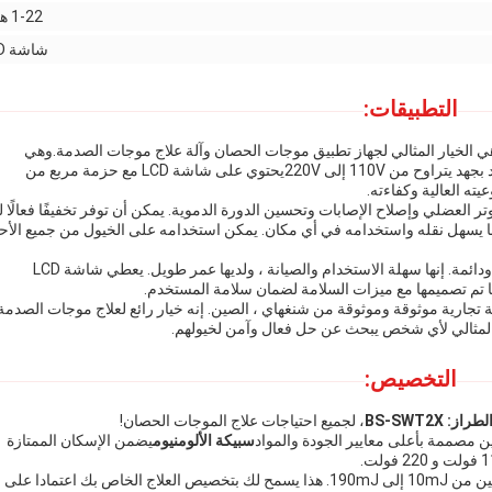
1-22 هرتز
شاشة LCD
التطبيقات:
 موجات الصدمة الحصانية Smart-Wave BS-SWT2X هي الخيار المثالي لجهاز تطبيق موجات الحصان وآلة علاج موجات الصدمة.وهي
مصنوعة من سبيكة الألومنيوم وتعمل بواسطة التيار المتردد بجهد يتراوح من 110V إلى 220Vيحتوي على شاشة LCD مع حزمة مربع من
يته العالية وكفاءته.
 العضلي وإصلاح الإصابات وتحسين الدورة الدموية. يمكن أن توفر تخفيفًا فعالًا لل
ما يسهل نقله واستخدامه في أي مكان. يمكن استخدامه على الخيول من جميع الأح
تم تصميم آلة موجات الصدمة الذكية للخيول لتكون موثوقة ودائمة. إنها سهلة الاستخدام والصيانة ، ولديها عمر طويل. يعطي شاشة LCD
تم تصميمها مع ميزات السلامة لضمان سلامة المستخدم.
ة تجارية موثوقة وموثوقة من شنغهاي ، الصين. إنه خيار رائع لعلاج موجات الصدمة
ار المثالي لأي شخص يبحث عن حل فعال وآمن لخيولهم.
التخصيص:
از: BS-SWT2X
، لجميع احتياجات علاج الموجات الحصان!
ن مصممة بأعلى معايير الجودة والمواد
سبيكة الألومنيوم
يضمن الإسكان الممتازة
يمكن تعيين من 10mJ إلى 190mJ. هذا يسمح لك بتخصيص العلاج الخاص بك اعتمادا على