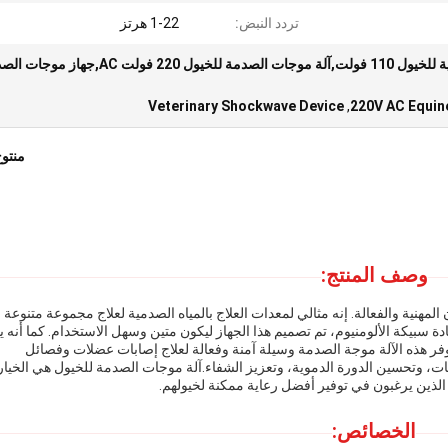
تردد النبض:
1-22 هرتز
آلة العلاج بالموجات الصدمية للخيول 110 فولت,آلة موجات الصدمة للخيول 220 فولت AC,ج
Veterinary Shockwave Device
,
220V AC Equin
منتو
وصف المنتج:
لمهنية والفعالة. إنه مثالي لمعدات العلاج بالمياه الصدمية لعلاج مجموعة متنوعة
 العضلات والمفاصل في الحصان.مع شاشة LCD ومادة سبيكة الألومنيوم، تم تصميم هذا الجهاز ليكون متين وسهل الاستخدام. كما أنه
 من الجهد من 110 فولت إلى 220 فولت.توفر هذه الآلة موجة الصدمة وسيلة آمنة وفعالة لعلاج إصابات عضلات وفصائل
بات، وتحسين الدورة الدموية، وتعزيز الشفاء.آلة موجات الصدمة للخيول هي الخيار
 الذين يرغبون في توفير أفضل رعاية ممكنة لخيولهم.
الخصائص: