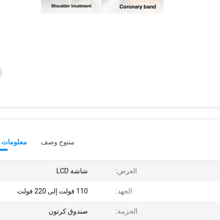
منتوج وصف
معلومات ت
العرض:
شاشة LCD
الجهد:
110 فولت إلى 220 فولت
الحزمة:
صندوق كرتون