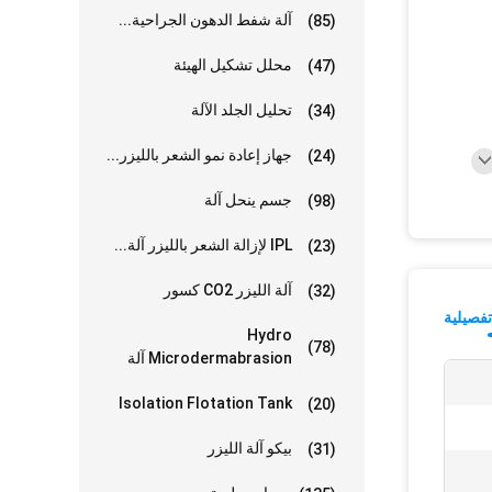
آلة شفط الدهون الجراحية...
(85)
محلل تشكيل الهيئة
(47)
تحليل الجلد الآلة
(34)
جهاز إعادة نمو الشعر بالليزر...
(24)
جسم ينحل آلة
(98)
IPL لإزالة الشعر بالليزر آلة...
(23)
آلة الليزر CO2 كسور
(32)
فصيلية
Hydro
(78)
Microdermabrasion آلة
Isolation Flotation Tank
(20)
بيكو آلة الليزر
(31)