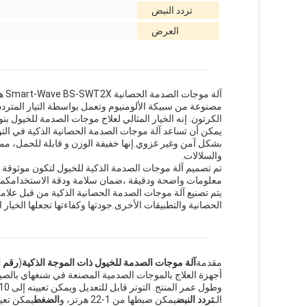
تردد النبض
العرض
آلة
الكرتون. إنه الخيار المثالي لعلاج موجات الصدمة للخيول بنوع
يمكن أن تساعد آلة موجات الصدمة الحصانية الذكية في التوتر
بشكل آمن وغير غزوي.إنها خفيفة الوزن و قابلة للحمل، م
والسلالات.
معلومات واضحة ودقيقة ،ضمان سلامة ودقة الاستخدامكما 
يتم تصنيع آلة موجات الصدمة الحصانية الذكية من قبل علام
الحصانية والتطبيقات الأخرى.جودتها وكفاءتها تجعلها الخي
مقدمة
آلة موجات الصدمة للخيول ذات الموجة الذكية
(
رقم الطر
أجهزة العلاج بالموجات الصدمية المصنعة في شنغهاي بالصي
وطول عمر المنتج. التوتر قابل للتعديل ويمكن تعيينه إلى 110 فولت و 220 فولت.
الـ
تردد النبض
يمكن ضبطها من 1-22 هرتز، و
الضغط