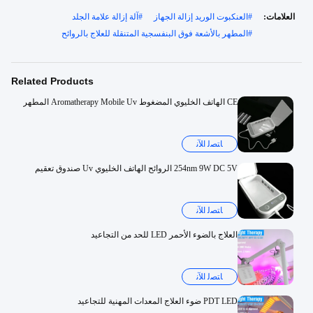
العلامات:
#
العنكبوت الوريد إزالة الجهاز
#
آلة إزالة علامة الجلد
#
المطهر بالأشعة فوق البنفسجية المتنقلة للعلاج بالروائح
Related Products
CE الهاتف الخليوي المضغوط Aromatherapy Mobile Uv المطهر
ﺎﺘﺼﻟ ﺍﻶﻧ
254nm 9W DC 5V الروائح الهاتف الخليوي Uv صندوق تعقيم
ﺎﺘﺼﻟ ﺍﻶﻧ
العلاج بالضوء الأحمر LED للحد من التجاعيد
ﺎﺘﺼﻟ ﺍﻶﻧ
PDT LED ضوء العلاج المعدات المهنية للتجاعيد